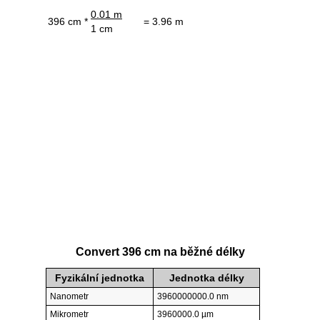
0.01 m
396 cm *
= 3.96 m
1 cm
Convert 396 cm na běžné délky
Fyzikální jednotka
Jednotka délky
Nanometr
3960000000.0 nm
Mikrometr
3960000.0 µm