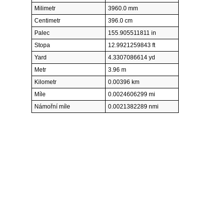
Milimetr
3960.0 mm
Centimetr
396.0 cm
Palec
155.905511811 in
Stopa
12.9921259843 ft
Yard
4.3307086614 yd
Metr
3.96 m
Kilometr
0.00396 km
Míle
0.0024606299 mi
Námořní míle
0.0021382289 nmi