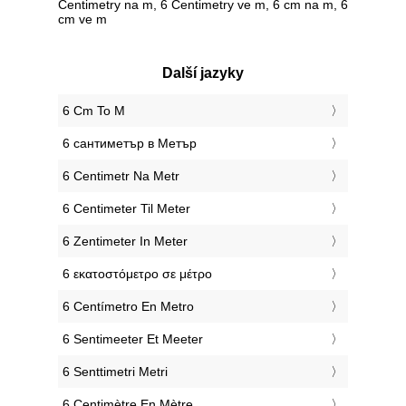
Centimetry na m, 6 Centimetry ve m, 6 cm na m, 6
cm ve m
Další jazyky
‎6 Cm To M
‎6 сантиметър в Метър
‎6 Centimetr Na Metr
‎6 Centimeter Til Meter
‎6 Zentimeter In Meter
‎6 εκατοστόμετρο σε μέτρο
‎6 Centímetro En Metro
‎6 Sentimeeter Et Meeter
‎6 Senttimetri Metri
‎6 Centimètre En Mètre