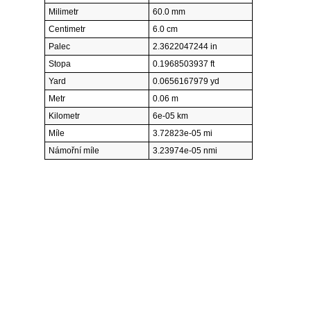
Milimetr
60.0 mm
Centimetr
6.0 cm
Palec
2.3622047244 in
Stopa
0.1968503937 ft
Yard
0.0656167979 yd
Metr
0.06 m
Kilometr
6e-05 km
Míle
3.72823e-05 mi
Námořní míle
3.23974e-05 nmi