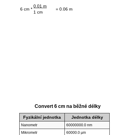
0.01 m
6 cm *
= 0.06 m
1 cm
Convert 6 cm na běžné délky
Fyzikální jednotka
Jednotka délky
Nanometr
60000000.0 nm
Mikrometr
60000.0 µm