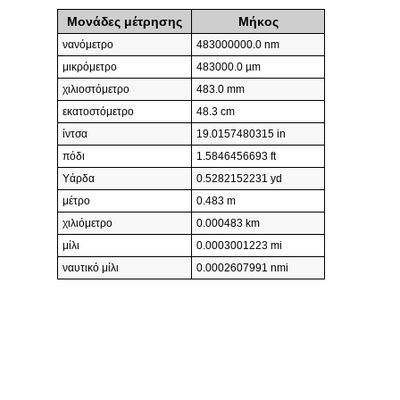
Μονάδες μέτρησης
Μήκος
νανόμετρο
483000000.0 nm
μικρόμετρο
483000.0 µm
χιλιοστόμετρο
483.0 mm
εκατοστόμετρο
48.3 cm
ίντσα
19.0157480315 in
πόδι
1.5846456693 ft
Υάρδα
0.5282152231 yd
μέτρο
0.483 m
χιλιόμετρο
0.000483 km
μίλι
0.0003001223 mi
ναυτικό μίλι
0.0002607991 nmi