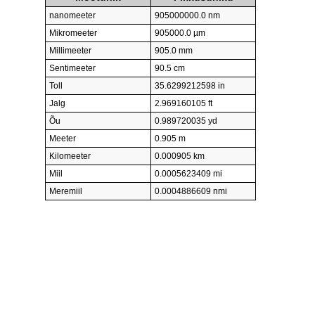
nanomeeter
905000000.0 nm
Mikromeeter
905000.0 µm
Millimeeter
905.0 mm
Sentimeeter
90.5 cm
Toll
35.6299212598 in
Jalg
2.969160105 ft
Õu
0.989720035 yd
Meeter
0.905 m
Kilomeeter
0.000905 km
Miil
0.0005623409 mi
Meremiil
0.0004886609 nmi