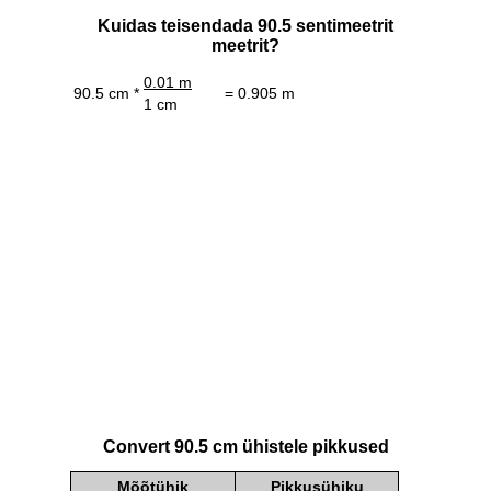
Kuidas teisendada 90.5 sentimeetrit
meetrit?
0.01 m
90.5 cm *
= 0.905 m
1 cm
Convert 90.5 cm ühistele pikkused
Mõõtühik
Pikkusühiku