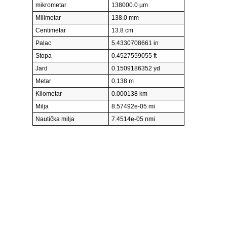
mikrometar
138000.0 µm
Milimetar
138.0 mm
Centimetar
13.8 cm
Palac
5.4330708661 in
Stopa
0.4527559055 ft
Jard
0.1509186352 yd
Metar
0.138 m
Kilometar
0.000138 km
Milja
8.57492e-05 mi
Nautička milja
7.4514e-05 nmi