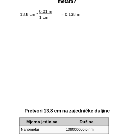
metara?
0.01 m
13.8 cm *
= 0.138 m
1 cm
Pretvori 13.8 cm na zajedničke duljine
Mjerna jedinica
Dužina
Nanometar
138000000.0 nm