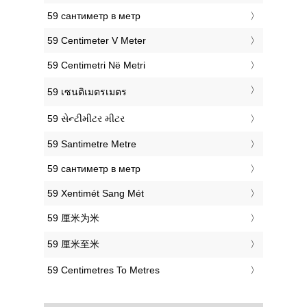
‎59 сантиметр в метр
‎59 Centimeter V Meter
‎59 Centimetri Në Metri
‎59 เซนติเมตรเมตร
‎59 સેન્ટીમીટર મીટર
‎59 Santimetre Metre
‎59 сантиметр в метр
‎59 Xentimét Sang Mét
‎59 厘米为米
‎59 厘米至米
‎59 Centimetres To Metres