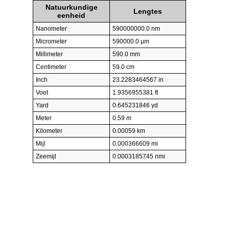
Natuurkundige
Lengtes
eenheid
Nanometer
590000000.0 nm
Micrometer
590000.0 µm
Millimeter
590.0 mm
Centimeter
59.0 cm
Inch
23.2283464567 in
Voet
1.9356955381 ft
Yard
0.645231846 yd
Meter
0.59 m
Kilometer
0.00059 km
Mijl
0.000366609 mi
Zeemijl
0.0003185745 nmi