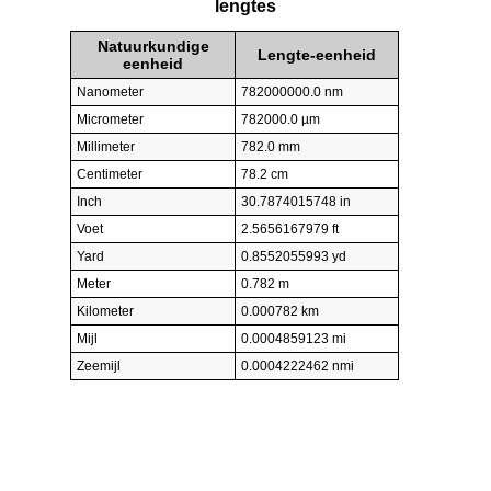
lengtes
Natuurkundige
Lengte-eenheid
eenheid
Nanometer
782000000.0 nm
Micrometer
782000.0 µm
Millimeter
782.0 mm
Centimeter
78.2 cm
Inch
30.7874015748 in
Voet
2.5656167979 ft
Yard
0.8552055993 yd
Meter
0.782 m
Kilometer
0.000782 km
Mijl
0.0004859123 mi
Zeemijl
0.0004222462 nmi