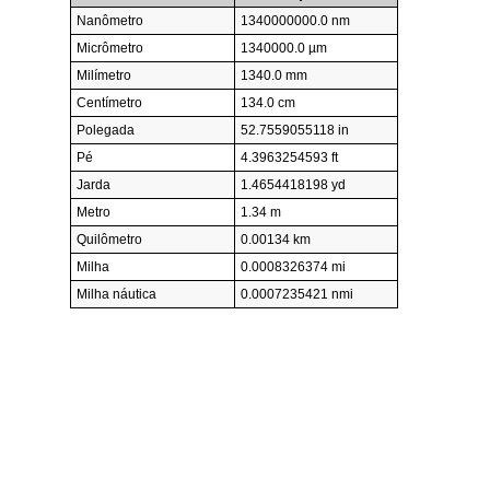
Nanômetro
1340000000.0 nm
Micrômetro
1340000.0 µm
Milímetro
1340.0 mm
Centímetro
134.0 cm
Polegada
52.7559055118 in
Pé
4.3963254593 ft
Jarda
1.4654418198 yd
Metro
1.34 m
Quilômetro
0.00134 km
Milha
0.0008326374 mi
Milha náutica
0.0007235421 nmi