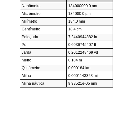
Nanômetro
184000000.0 nm
Micrômetro
184000.0 µm
Milímetro
184.0 mm
Centímetro
18.4 cm
Polegada
7.2440944882 in
Pé
0.6036745407 ft
Jarda
0.2012248469 yd
Metro
0.184 m
Quilômetro
0.000184 km
Milha
0.0001143323 mi
Milha náutica
9.93521e-05 nmi