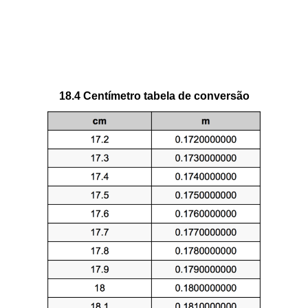
18.4 Centímetro tabela de conversão