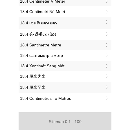
‎18.4 Centimeter V Meter
‎18.4 Centimetri Në Metri
‎18.4 เซนติเมตรเมตร
‎18.4 સેન્ટીમીટર મીટર
‎18.4 Santimetre Metre
‎18.4 сантиметр в метр
‎18.4 Xentimét Sang Mét
‎18.4 厘米为米
‎18.4 厘米至米
‎18.4 Centimetres To Metres
Sitemap 0.1 - 100