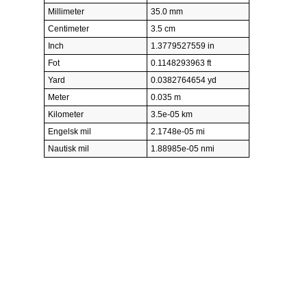
Millimeter
35.0 mm
Centimeter
3.5 cm
Inch
1.3779527559 in
Fot
0.1148293963 ft
Yard
0.0382764654 yd
Meter
0.035 m
Kilometer
3.5e-05 km
Engelsk mil
2.1748e-05 mi
Nautisk mil
1.88985e-05 nmi