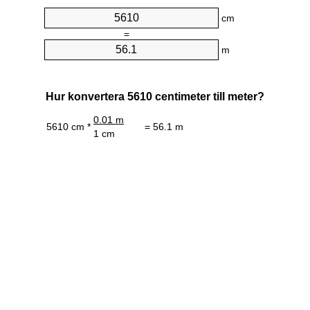
cm
=
m
Hur konvertera 5610 centimeter till meter?
0.01 m
5610 cm *
= 56.1 m
1 cm