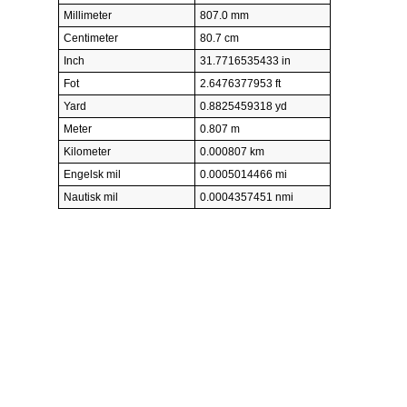
Millimeter
807.0 mm
Centimeter
80.7 cm
Inch
31.7716535433 in
Fot
2.6476377953 ft
Yard
0.8825459318 yd
Meter
0.807 m
Kilometer
0.000807 km
Engelsk mil
0.0005014466 mi
Nautisk mil
0.0004357451 nmi