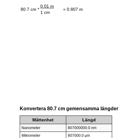
0.01 m
80.7 cm *
= 0.807 m
1 cm
Konvertera 80.7 cm gemensamma längder
Måttenhet
Längd
Nanometer
807000000.0 nm
Mikrometer
807000.0 µm