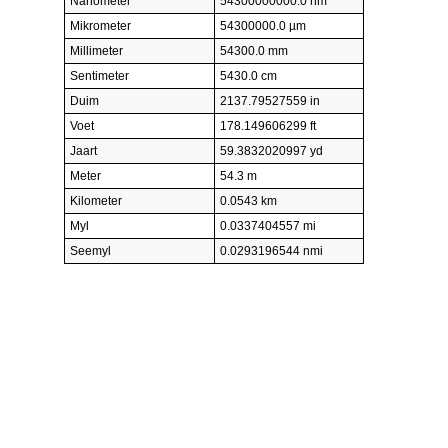
Nanometer
54300000000.0 nm
Mikrometer
54300000.0 µm
Millimeter
54300.0 mm
Sentimeter
5430.0 cm
Duim
2137.79527559 in
Voet
178.149606299 ft
Jaart
59.3832020997 yd
Meter
54.3 m
Kilometer
0.0543 km
Myl
0.0337404557 mi
Seemyl
0.0293196544 nmi