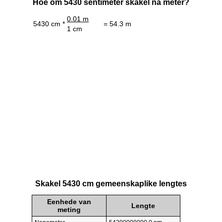
Hoe om 5430 sentimeter skakel na meter?
0.01 m
5430 cm *
= 54.3 m
1 cm
Skakel 5430 cm gemeenskaplike lengtes
Eenhede van
Lengte
meting