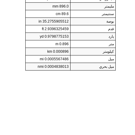
مليمتر
896.0 mm
سنتيمتر
89.6 cm
بوصة
35.2755905512 in
قدم
2.9396325459 ft
يارد
0.9798775153 yd
متر
0.896 m
كيلومتر
0.000896 km
ميل
0.0005567486 mi
ميل بحري
0.0004838013 nmi