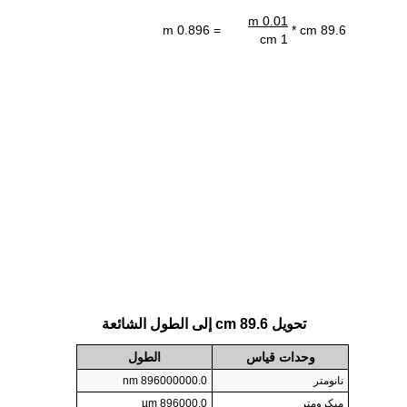
0.01 m
= 0.896 m
89.6 cm *
1 cm
تحويل 89.6 cm إلى الطول الشائعة
وحدات قياس
الطول
نانومتر
896000000.0 nm
ميكرومتر
896000.0 µm