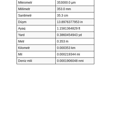
Mikrometr
353000.0 µm
Millimetr
353.0 mm
Santimetr
35.3 cm
Düym
13.8976377953 in
Ayaq
1.1581364829 ft
Yard
0.3860454943 yd
Metr
0.353 m
Kilometr
0.000353 km
Mil
0.000219344 mi
Deniz mili
0.0001906048 nmi