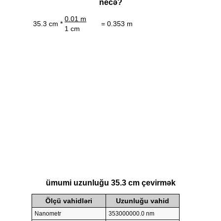
necə?
0.01 m
35.3 cm *
= 0.353 m
1 cm
ümumi uzunluğu 35.3 cm çevirmək
Ölçü vahidləri
Uzunluğu vahid
Nanometr
353000000.0 nm