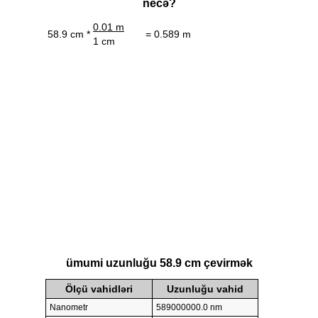
necə?
0.01 m
58.9 cm *
= 0.589 m
1 cm
ümumi uzunluğu 58.9 cm çevirmək
Ölçü vahidləri
Uzunluğu vahid
Nanometr
589000000.0 nm