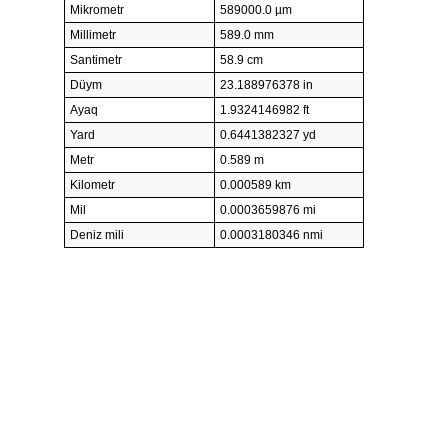
Mikrometr
589000.0 µm
Millimetr
589.0 mm
Santimetr
58.9 cm
Düym
23.188976378 in
Ayaq
1.9324146982 ft
Yard
0.6441382327 yd
Metr
0.589 m
Kilometr
0.000589 km
Mil
0.0003659876 mi
Deniz mili
0.0003180346 nmi