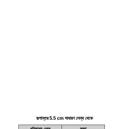
রূপান্তর 5.5 cm সাধারণ লেন্থ থেকে
পরিমাপের একক
লম্বা