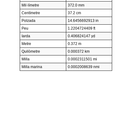
Mil·límetre
372.0 mm
Centímetre
37.2 cm
Polzada
14.6456692913 in
Peu
1.2204724409 ft
Iarda
0.406824147 yd
Metre
0.372 m
Quilòmetre
0.000372 km
Milla
0.0002311501 mi
Milla marina
0.0002008639 nmi