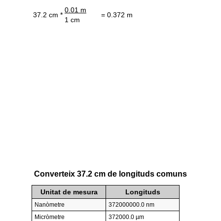
0.01 m
37.2 cm *
= 0.372 m
1 cm
Converteix 37.2 cm de longituds comuns
Unitat de mesura
Longituds
Nanòmetre
372000000.0 nm
Micròmetre
372000.0 µm