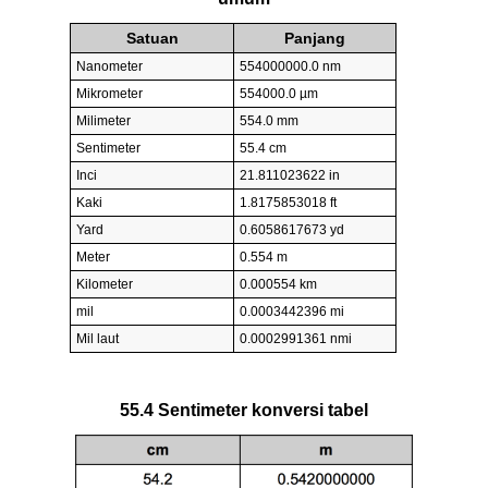
Satuan
Panjang
Nanometer
554000000.0 nm
Mikrometer
554000.0 µm
Milimeter
554.0 mm
Sentimeter
55.4 cm
Inci
21.811023622 in
Kaki
1.8175853018 ft
Yard
0.6058617673 yd
Meter
0.554 m
Kilometer
0.000554 km
mil
0.0003442396 mi
Mil laut
0.0002991361 nmi
55.4 Sentimeter konversi tabel