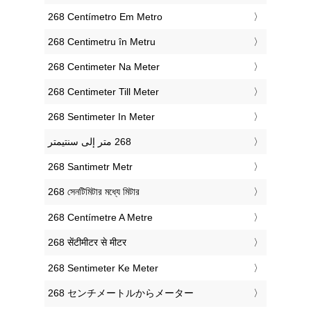
‎268 Centímetro Em Metro
‎268 Centimetru în Metru
‎268 Centimeter Na Meter
‎268 Centimeter Till Meter
‎268 Sentimeter In Meter
‎268 Santimetr Metr
‎268 সেনটিমিটার মধ্যে মিটার
‎268 Centímetre A Metre
‎268 सेंटीमीटर से मीटर
‎268 Sentimeter Ke Meter
‎268 センチメートルからメーター