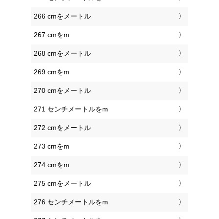
266 cmをメートル
267 cmをm
268 cmをメートル
269 cmをm
270 cmをメートル
271 センチメートルをm
272 cmをメートル
273 cmをm
274 cmをm
275 cmをメートル
276 センチメートルをm