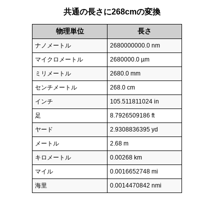
共通の長さに268cmの変換
物理単位
長さ
ナノメートル
2680000000.0 nm
マイクロメートル
2680000.0 µm
ミリメートル
2680.0 mm
センチメートル
268.0 cm
インチ
105.511811024 in
足
8.7926509186 ft
ヤード
2.9308836395 yd
メートル
2.68 m
キロメートル
0.00268 km
マイル
0.0016652748 mi
海里
0.0014470842 nmi