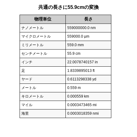
共通の長さに55.9cmの変換
物理単位
長さ
ナノメートル
559000000.0 nm
マイクロメートル
559000.0 µm
ミリメートル
559.0 mm
センチメートル
55.9 cm
インチ
22.0078740157 in
足
1.8339895013 ft
ヤード
0.6113298338 yd
メートル
0.559 m
キロメートル
0.000559 km
マイル
0.0003473465 mi
海里
0.0003018359 nmi