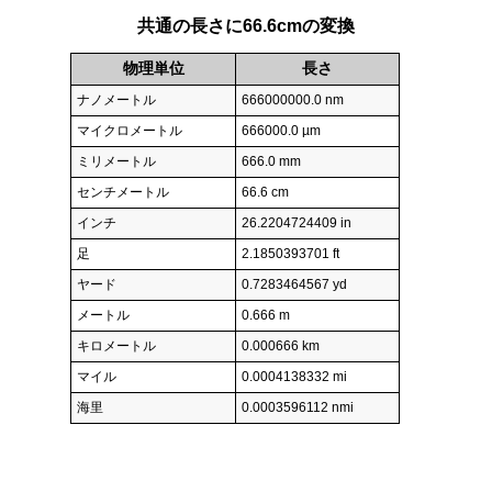
共通の長さに66.6cmの変換
物理単位
長さ
ナノメートル
666000000.0 nm
マイクロメートル
666000.0 µm
ミリメートル
666.0 mm
センチメートル
66.6 cm
インチ
26.2204724409 in
足
2.1850393701 ft
ヤード
0.7283464567 yd
メートル
0.666 m
キロメートル
0.000666 km
マイル
0.0004138332 mi
海里
0.0003596112 nmi