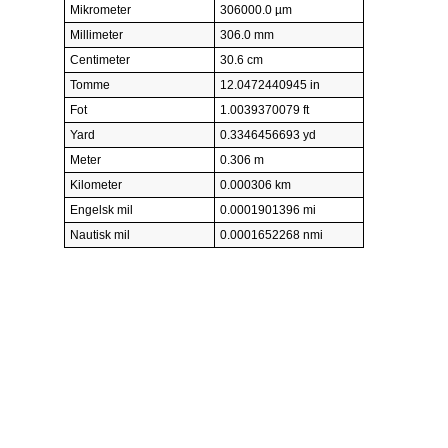
Mikrometer
306000.0 µm
Millimeter
306.0 mm
Centimeter
30.6 cm
Tomme
12.0472440945 in
Fot
1.0039370079 ft
Yard
0.3346456693 yd
Meter
0.306 m
Kilometer
0.000306 km
Engelsk mil
0.0001901396 mi
Nautisk mil
0.0001652268 nmi