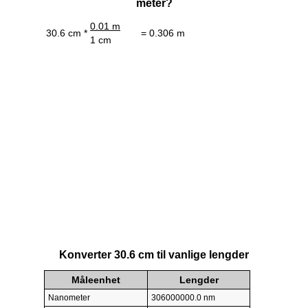
meter?
0.01 m
30.6 cm *
= 0.306 m
1 cm
Konverter 30.6 cm til vanlige lengder
Måleenhet
Lengder
Nanometer
306000000.0 nm