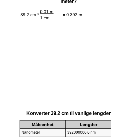
meter?
0.01 m
39.2 cm *
= 0.392 m
1 cm
Konverter 39.2 cm til vanlige lengder
Måleenhet
Lengder
Nanometer
392000000.0 nm