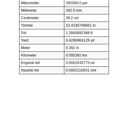
Mikrometer
392000.0 µm
Millimeter
392.0 mm
Centimeter
39.2 cm
Tomme
15.4330708661 in
Fot
1.2860892388 ft
Yard
0.4286964129 yd
Meter
0.392 m
Kilometer
0.000392 km
Engelsk mil
0.0002435775 mi
Nautisk mil
0.0002116631 nmi