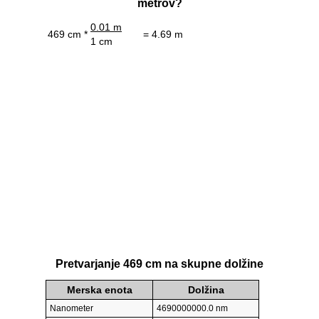
metrov?
0.01 m
469 cm *
= 4.69 m
1 cm
Pretvarjanje 469 cm na skupne dolžine
Merska enota
Dolžina
Nanometer
4690000000.0 nm