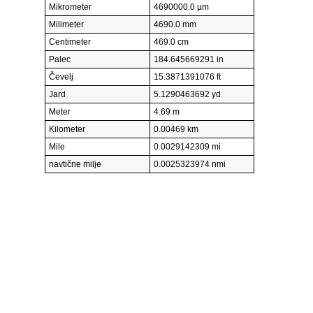
Mikrometer
4690000.0 µm
Milimeter
4690.0 mm
Centimeter
469.0 cm
Palec
184.645669291 in
Čevelj
15.3871391076 ft
Jard
5.1290463692 yd
Meter
4.69 m
Kilometer
0.00469 km
Mile
0.0029142309 mi
navtične milje
0.0025323974 nmi