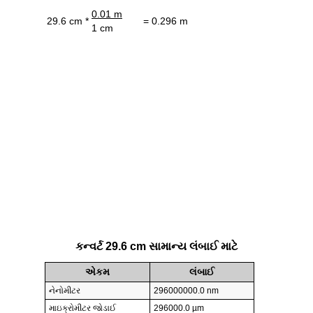
0.01 m
29.6 cm *
= 0.296 m
1 cm
કન્વર્ટ 29.6 cm સામાન્ય લંબાઈ માટે
એકમ
લંબાઈ
નેનોમીટર
296000000.0 nm
માઇક્રોમીટર જોડાઈ
296000.0 µm