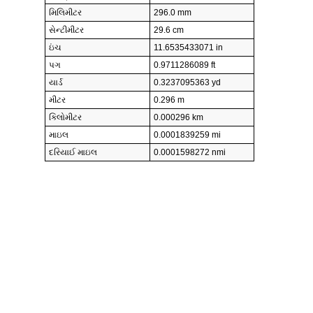
મિલિમીટર
296.0 mm
સેન્ટીમીટર
29.6 cm
ઇંચ
11.6535433071 in
પગ
0.9711286089 ft
યાર્ડ
0.3237095363 yd
મીટર
0.296 m
કિલોમીટર
0.000296 km
માઇલ
0.0001839259 mi
દરિયાઈ માઇલ
0.0001598272 nmi