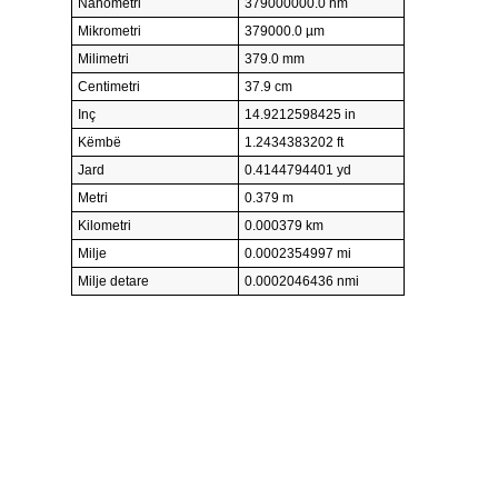
Nanometri
379000000.0 nm
Mikrometri
379000.0 µm
Milimetri
379.0 mm
Centimetri
37.9 cm
Inç
14.9212598425 in
Këmbë
1.2434383202 ft
Jard
0.4144794401 yd
Metri
0.379 m
Kilometri
0.000379 km
Milje
0.0002354997 mi
Milje detare
0.0002046436 nmi