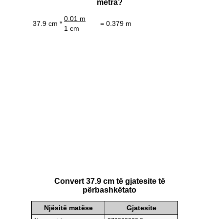
metra?
0.01 m
37.9 cm *
= 0.379 m
1 cm
Convert 37.9 cm të gjatesite të
përbashkëtato
Njësitë matëse
Gjatesite