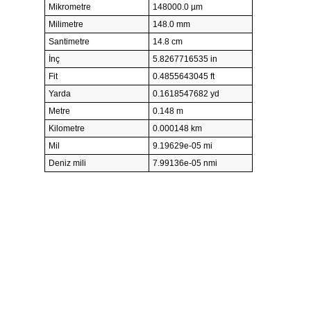
Mikrometre
148000.0 µm
Milimetre
148.0 mm
Santimetre
14.8 cm
İnç
5.8267716535 in
Fit
0.4855643045 ft
Yarda
0.1618547682 yd
Metre
0.148 m
Kilometre
0.000148 km
Mil
9.19629e-05 mi
Deniz mili
7.99136e-05 nmi