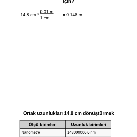
için?
0.01 m
14.8 cm *
= 0.148 m
1 cm
Ortak uzunlukları 14.8 cm dönüştürmek
Ölçü birimleri
Uzunluk birimleri
Nanometre
148000000.0 nm