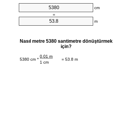
cm
=
m
Nasıl metre 5380 santimetre dönüştürmek
için?
0.01 m
5380 cm *
= 53.8 m
1 cm