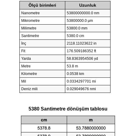
Ölçü birimleri
Uzunluk
Nanometre
53800000000.0 nm
Mikrometre
53800000.0 µm
Milimetre
53800.0 mm
Santimetre
5380.0 cm
İnç
2118.11023622 in
Fit
176.509186352 ft
Yarda
58.8363954506 yd
Metre
53.8 m
Kilometre
0.0538 km
Mil
0.0334297701 mi
Deniz mili
0.029049676 nmi
5380 Santimetre dönüşüm tablosu