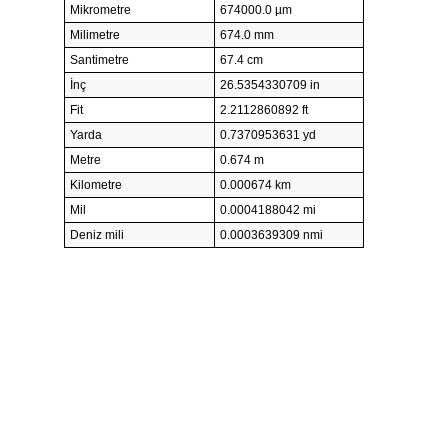
Mikrometre
674000.0 µm
Milimetre
674.0 mm
Santimetre
67.4 cm
İnç
26.5354330709 in
Fit
2.2112860892 ft
Yarda
0.7370953631 yd
Metre
0.674 m
Kilometre
0.000674 km
Mil
0.0004188042 mi
Deniz mili
0.0003639309 nmi