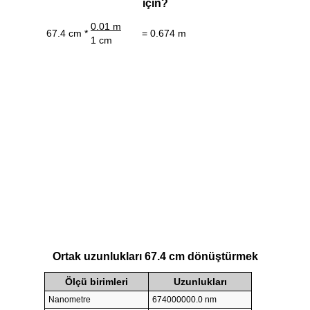
için?
0.01 m
67.4 cm *
= 0.674 m
1 cm
Ortak uzunlukları 67.4 cm dönüştürmek
Ölçü birimleri
Uzunlukları
Nanometre
674000000.0 nm