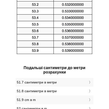
Подальші сантиметри до метри
розрахунки
51.7 сантиметри в метри
51.8 сантиметри в метри
51.9 cm в m
52 сантиметри в m