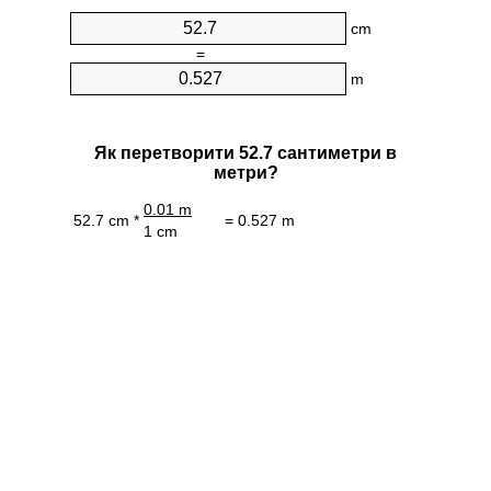
cm
=
m
Як перетворити 52.7 сантиметри в
метри?
0.01 m
52.7 cm *
= 0.527 m
1 cm