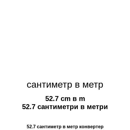
сантиметр в метр
52.7 cm в m
52.7 сантиметри в метри
52.7 сантиметр в метр конвертер