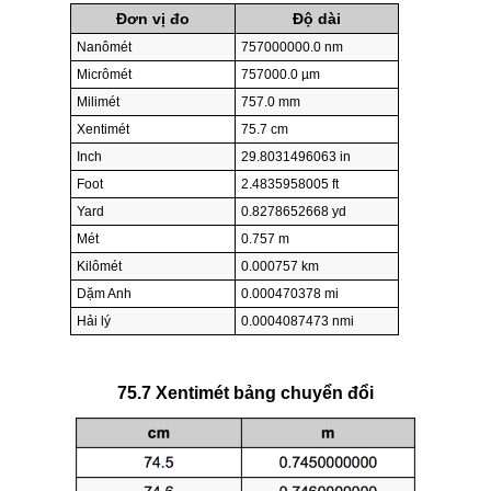
Đơn vị đo
Độ dài
Nanômét
757000000.0 nm
Micrômét
757000.0 µm
Milimét
757.0 mm
Xentimét
75.7 cm
Inch
29.8031496063 in
Foot
2.4835958005 ft
Yard
0.8278652668 yd
Mét
0.757 m
Kilômét
0.000757 km
Dặm Anh
0.000470378 mi
Hải lý
0.0004087473 nmi
75.7 Xentimét bảng chuyển đổi