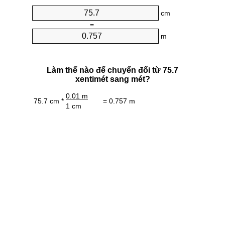
cm
=
m
Làm thế nào để chuyển đổi từ 75.7
xentimét sang mét?
0.01 m
75.7 cm *
= 0.757 m
1 cm