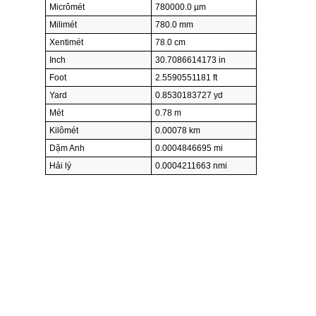
Micrômét
780000.0 µm
Milimét
780.0 mm
Xentimét
78.0 cm
Inch
30.7086614173 in
Foot
2.5590551181 ft
Yard
0.8530183727 yd
Mét
0.78 m
Kilômét
0.00078 km
Dặm Anh
0.0004846695 mi
Hải lý
0.0004211663 nmi