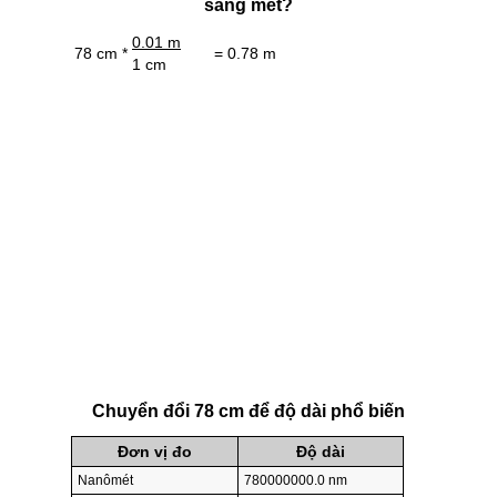
sang mét?
0.01 m
78 cm *
= 0.78 m
1 cm
Chuyển đổi 78 cm để độ dài phổ biến
Đơn vị đo
Độ dài
Nanômét
780000000.0 nm