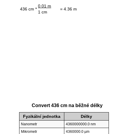
0.01 m
436 cm *
= 4.36 m
1 cm
Convert 436 cm na běžné délky
Fyzikální jednotka
Délky
Nanometr
4360000000.0 nm
Mikrometr
4360000.0 µm