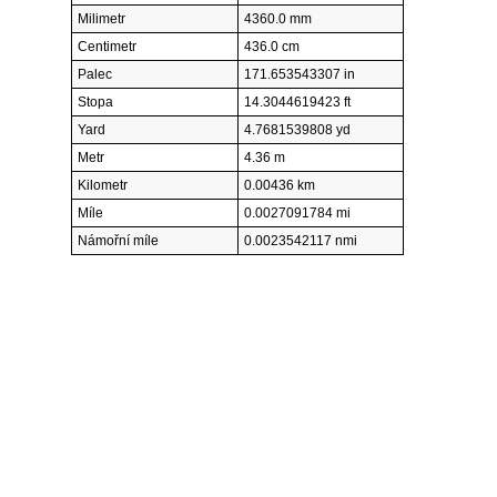
Milimetr
4360.0 mm
Centimetr
436.0 cm
Palec
171.653543307 in
Stopa
14.3044619423 ft
Yard
4.7681539808 yd
Metr
4.36 m
Kilometr
0.00436 km
Míle
0.0027091784 mi
Námořní míle
0.0023542117 nmi