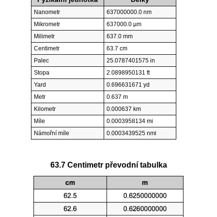
Nanometr
637000000.0 nm
Mikrometr
637000.0 µm
Milimetr
637.0 mm
Centimetr
63.7 cm
Palec
25.0787401575 in
Stopa
2.0898950131 ft
Yard
0.696631671 yd
Metr
0.637 m
Kilometr
0.000637 km
Míle
0.0003958134 mi
Námořní míle
0.0003439525 nmi
63.7 Centimetr převodní tabulka