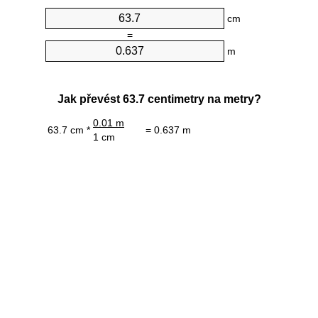
cm
=
m
Jak převést 63.7 centimetry na metry?
0.01 m
63.7 cm *
= 0.637 m
1 cm