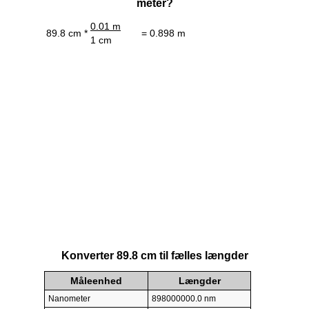
meter?
0.01 m
89.8 cm *
= 0.898 m
1 cm
Konverter 89.8 cm til fælles længder
Måleenhed
Længder
Nanometer
898000000.0 nm