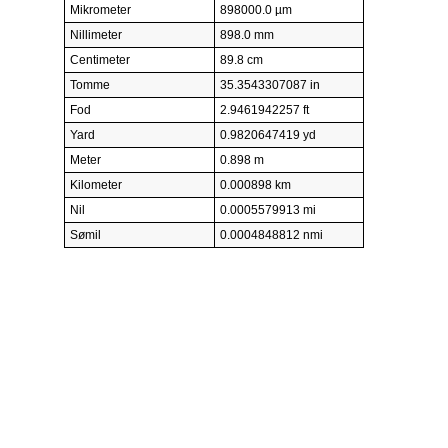
Mikrometer
898000.0 µm
Nillimeter
898.0 mm
Centimeter
89.8 cm
Tomme
35.3543307087 in
Fod
2.9461942257 ft
Yard
0.9820647419 yd
Meter
0.898 m
Kilometer
0.000898 km
Nil
0.0005579913 mi
Sømil
0.0004848812 nmi