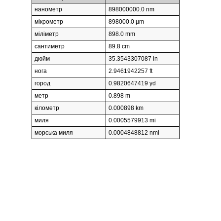
нанометр
898000000.0 nm
мікрометр
898000.0 µm
міліметр
898.0 mm
сантиметр
89.8 cm
дюйм
35.3543307087 in
нога
2.9461942257 ft
город
0.9820647419 yd
метр
0.898 m
кілометр
0.000898 km
миля
0.0005579913 mi
морська миля
0.0004848812 nmi