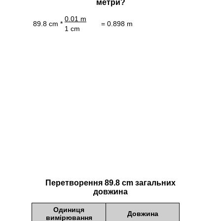
метри?
0.01 m
89.8 cm *
= 0.898 m
1 cm
Перетворення 89.8 cm загальних
довжина
Одиниця
Довжина
вимірювання