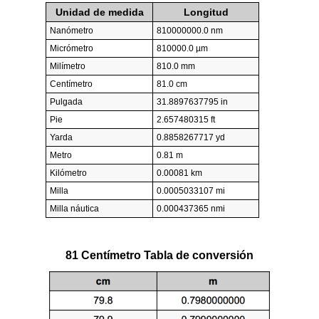
Unidad de medida
Longitud
Nanómetro
810000000.0 nm
Micrómetro
810000.0 µm
Milímetro
810.0 mm
Centímetro
81.0 cm
Pulgada
31.8897637795 in
Pie
2.657480315 ft
Yarda
0.8858267717 yd
Metro
0.81 m
Kilómetro
0.00081 km
Milla
0.0005033107 mi
Milla náutica
0.000437365 nmi
81 Centímetro Tabla de conversión