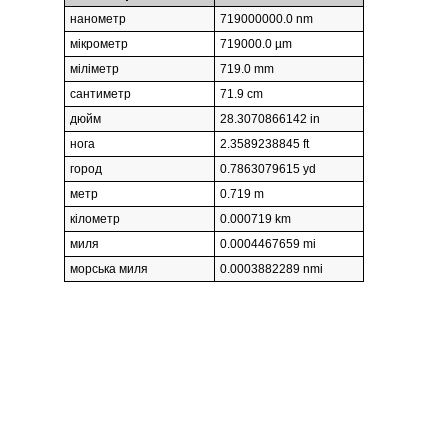
нанометр
719000000.0 nm
мікрометр
719000.0 µm
міліметр
719.0 mm
сантиметр
71.9 cm
дюйм
28.3070866142 in
нога
2.3589238845 ft
город
0.7863079615 yd
метр
0.719 m
кілометр
0.000719 km
миля
0.0004467659 mi
морська миля
0.0003882289 nmi