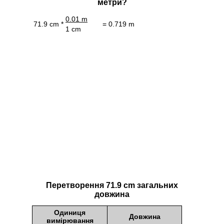
метри?
0.01 m
71.9 cm *
= 0.719 m
1 cm
Перетворення 71.9 cm загальних
довжина
Одиниця
Довжина
вимірювання