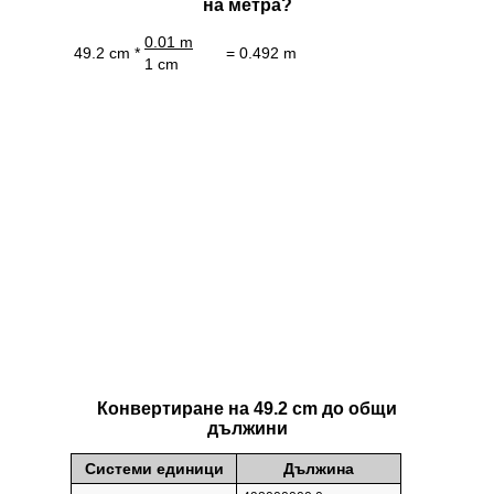
на метра?
0.01 m
49.2 cm *
= 0.492 m
1 cm
Конвертиране на 49.2 cm до общи
дължини
Системи единици
Дължина