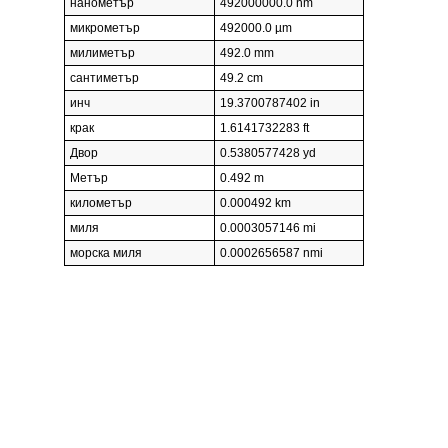
нанометър
492000000.0 nm
микрометър
492000.0 µm
милиметър
492.0 mm
сантиметър
49.2 cm
инч
19.3700787402 in
крак
1.6141732283 ft
Двор
0.5380577428 yd
Метър
0.492 m
километър
0.000492 km
миля
0.0003057146 mi
морска миля
0.0002656587 nmi