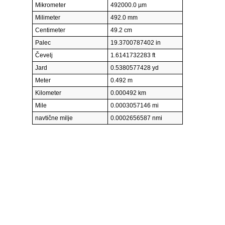
Mikrometer
492000.0 µm
Milimeter
492.0 mm
Centimeter
49.2 cm
Palec
19.3700787402 in
Čevelj
1.6141732283 ft
Jard
0.5380577428 yd
Meter
0.492 m
Kilometer
0.000492 km
Mile
0.0003057146 mi
navtične milje
0.0002656587 nmi