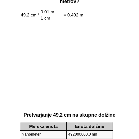
metrov?
0.01 m
49.2 cm *
= 0.492 m
1 cm
Pretvarjanje 49.2 cm na skupne dolžine
Merska enota
Enota dolžine
Nanometer
492000000.0 nm