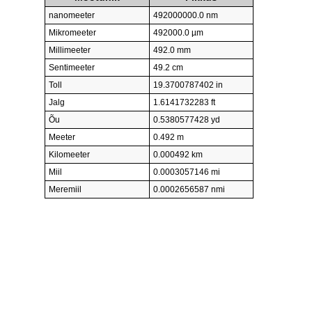
nanomeeter
492000000.0 nm
Mikromeeter
492000.0 µm
Millimeeter
492.0 mm
Sentimeeter
49.2 cm
Toll
19.3700787402 in
Jalg
1.6141732283 ft
Õu
0.5380577428 yd
Meeter
0.492 m
Kilomeeter
0.000492 km
Miil
0.0003057146 mi
Meremiil
0.0002656587 nmi