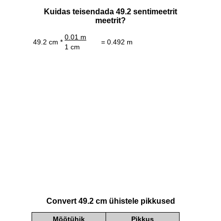
Kuidas teisendada 49.2 sentimeetrit
meetrit?
0.01 m
49.2 cm *
= 0.492 m
1 cm
Convert 49.2 cm ühistele pikkused
Mõõtühik
Pikkus