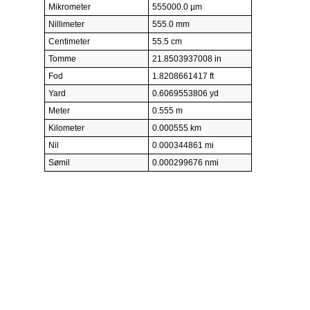
Mikrometer
555000.0 µm
Nillimeter
555.0 mm
Centimeter
55.5 cm
Tomme
21.8503937008 in
Fod
1.8208661417 ft
Yard
0.6069553806 yd
Meter
0.555 m
Kilometer
0.000555 km
Nil
0.000344861 mi
Sømil
0.000299676 nmi