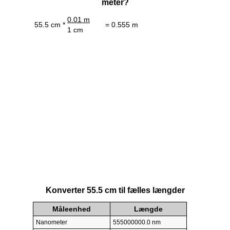
meter?
0.01 m
55.5 cm *
= 0.555 m
1 cm
Konverter 55.5 cm til fælles længder
Måleenhed
Længde
Nanometer
555000000.0 nm