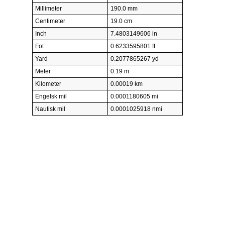
Millimeter
190.0 mm
Centimeter
19.0 cm
Inch
7.4803149606 in
Fot
0.6233595801 ft
Yard
0.2077865267 yd
Meter
0.19 m
Kilometer
0.00019 km
Engelsk mil
0.0001180605 mi
Nautisk mil
0.0001025918 nmi