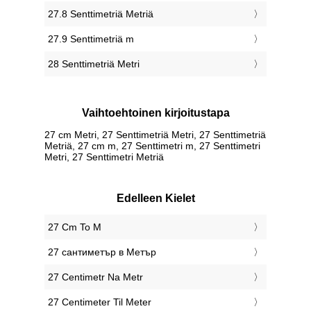
27.8 Senttimetriä Metriä
27.9 Senttimetriä m
28 Senttimetriä Metri
Vaihtoehtoinen kirjoitustapa
27 cm Metri, 27 Senttimetriä Metri, 27 Senttimetriä
Metriä, 27 cm m, 27 Senttimetri m, 27 Senttimetri
Metri, 27 Senttimetri Metriä
Edelleen Kielet
‎27 Cm To M
‎27 сантиметър в Метър
‎27 Centimetr Na Metr
‎27 Centimeter Til Meter