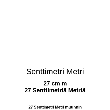
Senttimetri Metri
27 cm m
27 Senttimetriä Metriä
27 Senttimetri Metri muunnin