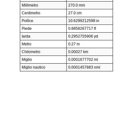
Millimetro
270.0 mm
Centimetro
27.0 cm
Pollice
10.6299212598 in
Piede
0.8858267717 ft
Iarda
0.2952755906 yd
Metro
0.27 m
Chilometro
0.00027 km
Miglio
0.0001677702 mi
Miglio nautico
0.0001457883 nmi