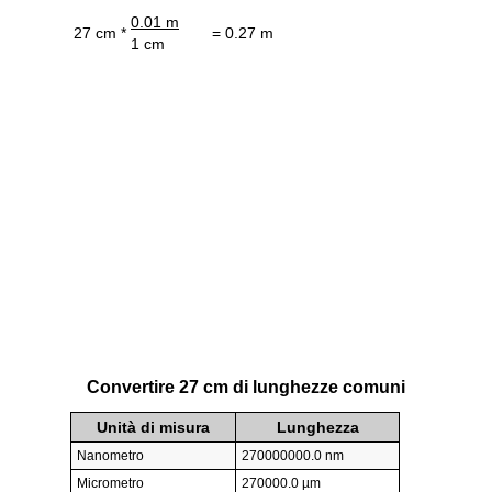
0.01 m
27 cm *
= 0.27 m
1 cm
Convertire 27 cm di lunghezze comuni
Unità di misura
Lunghezza
Nanometro
270000000.0 nm
Micrometro
270000.0 µm