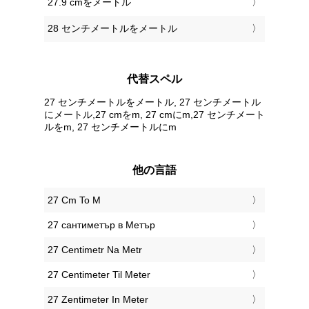
27.9 cmをメートル
28 センチメートルをメートル
代替スペル
27 センチメートルをメートル, 27 センチメートル
にメートル,27 cmをm, 27 cmにm,27 センチメート
ルをm, 27 センチメートルにm
他の言語
‎27 Cm To M
‎27 сантиметър в Метър
‎27 Centimetr Na Metr
‎27 Centimeter Til Meter
‎27 Zentimeter In Meter