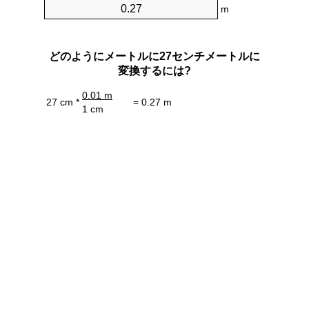
m
どのようにメートルに27センチメートルに
変換するには?
0.01 m
27 cm *
= 0.27 m
1 cm