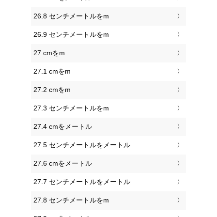
26.8 センチメートルをm
26.9 センチメートルをm
27 cmをm
27.1 cmをm
27.2 cmをm
27.3 センチメートルをm
27.4 cmをメートル
27.5 センチメートルをメートル
27.6 cmをメートル
27.7 センチメートルをメートル
27.8 センチメートルをm