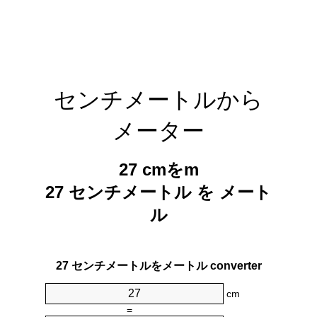
センチメートルから
メーター
27 cmをm
27 センチメートル を メート
ル
27 センチメートルをメートル converter
cm
=