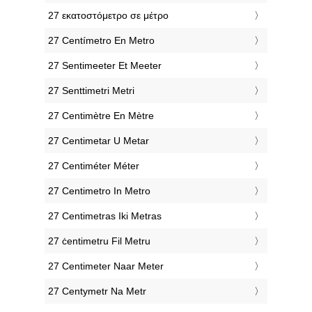
‎27 εκατοστόμετρο σε μέτρο
‎27 Centímetro En Metro
‎27 Sentimeeter Et Meeter
‎27 Senttimetri Metri
‎27 Centimètre En Mètre
‎27 Centimetar U Metar
‎27 Centiméter Méter
‎27 Centimetro In Metro
‎27 Centimetras Iki Metras
‎27 ċentimetru Fil Metru
‎27 Centimeter Naar Meter
‎27 Centymetr Na Metr