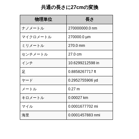
共通の長さに27cmの変換
物理単位
長さ
ナノメートル
270000000.0 nm
マイクロメートル
270000.0 µm
ミリメートル
270.0 mm
センチメートル
27.0 cm
インチ
10.6299212598 in
足
0.8858267717 ft
ヤード
0.2952755906 yd
メートル
0.27 m
キロメートル
0.00027 km
マイル
0.0001677702 mi
海里
0.0001457883 nmi