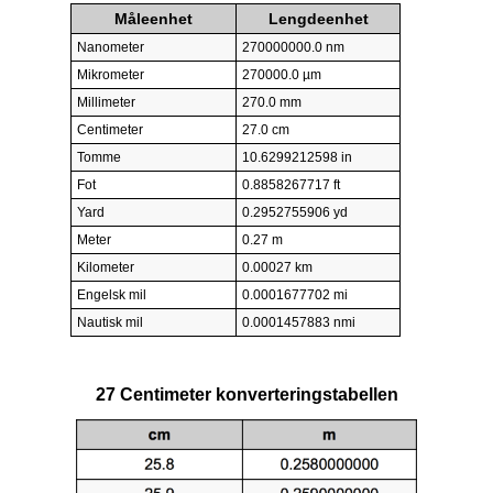
Måleenhet
Lengdeenhet
Nanometer
270000000.0 nm
Mikrometer
270000.0 µm
Millimeter
270.0 mm
Centimeter
27.0 cm
Tomme
10.6299212598 in
Fot
0.8858267717 ft
Yard
0.2952755906 yd
Meter
0.27 m
Kilometer
0.00027 km
Engelsk mil
0.0001677702 mi
Nautisk mil
0.0001457883 nmi
27 Centimeter konverteringstabellen