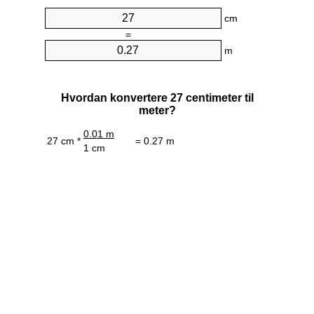
cm
=
m
Hvordan konvertere 27 centimeter til
meter?
0.01 m
27 cm *
= 0.27 m
1 cm