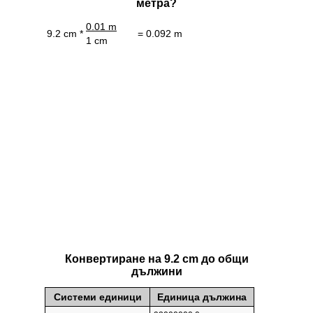
метра?
0.01 m
9.2 cm *
= 0.092 m
1 cm
Конвертиране на 9.2 cm до общи
дължини
Системи единици
Единица дължина