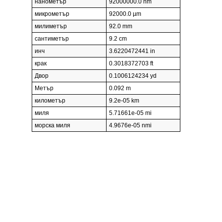
нанометър
92000000.0 nm
микрометър
92000.0 µm
милиметър
92.0 mm
сантиметър
9.2 cm
инч
3.6220472441 in
крак
0.3018372703 ft
Двор
0.1006124234 yd
Метър
0.092 m
километър
9.2e-05 km
миля
5.71661e-05 mi
морска миля
4.9676e-05 nmi