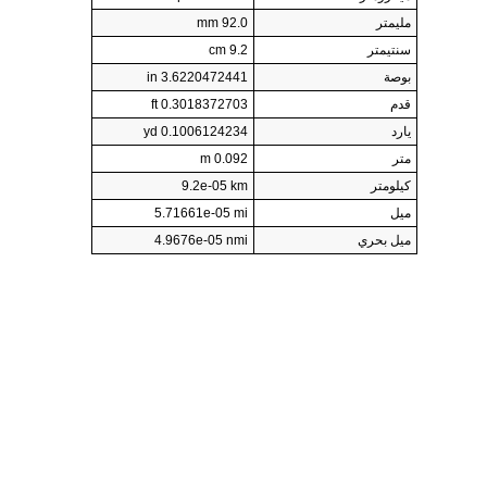
مليمتر
92.0 mm
سنتيمتر
9.2 cm
بوصة
3.6220472441 in
قدم
0.3018372703 ft
يارد
0.1006124234 yd
متر
0.092 m
كيلومتر
9.2e-05 km
ميل
5.71661e-05 mi
ميل بحري
4.9676e-05 nmi